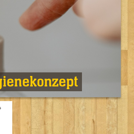
ygienekonzept
s
s