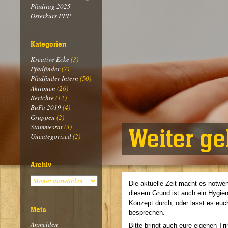
Pfaditag 2025
Osterkurs PPP
Kategorien
Kreative Ecke
(3)
Pfadfinder
(7)
Pfadfinder Intern
(50)
Aktionen
(26)
Berichte
(12)
BuFa 2019
(4)
Gruppen
(2)
Stammesrat
(3)
Weiter ge
Uncategorized
(2)
Archiv
Die aktuelle Zeit macht es notwe
diesem Grund ist auch ein Hygie
Konzept durch, oder lasst es eu
Meta
besprechen.
Anmelden
Bitte bringt auch eure eigenen Tr