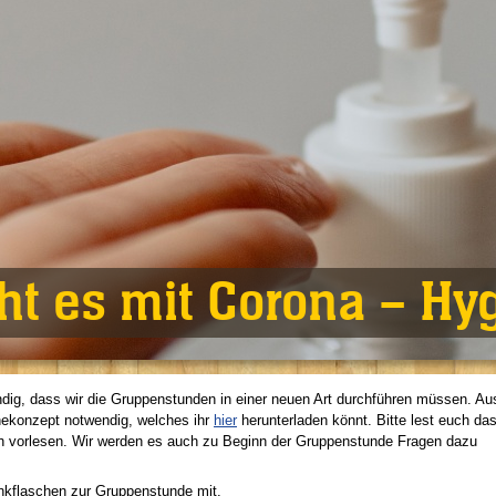
ht es mit Corona – H
ndig, dass wir die Gruppenstunden in einer neuen Art durchführen müssen. Au
nekonzept notwendig, welches ihr
hier
herunterladen könnt. Bitte lest euch da
ch vorlesen. Wir werden es auch zu Beginn der Gruppenstunde Fragen dazu
inkflaschen zur Gruppenstunde mit.