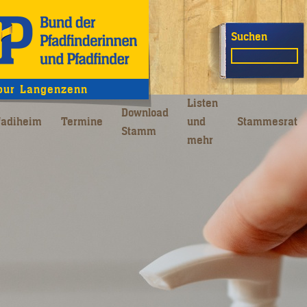
Suchen
bur Langenzenn
Listen
Download
fadiheim
Termine
und
Stammesrat
Stamm
mehr