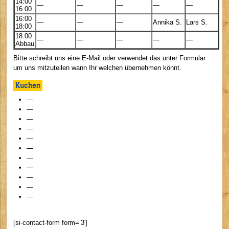
14:00
—
—
—
—
—
16:00
16:00
—
—
—
Annika S.
Lars S.
18:00
18:00
—
—
—
—
—
Abbau
Bitte schreibt uns eine E-Mail oder verwendet das unter Formular
um uns mitzuteilen wann Ihr welchen übernehmen könnt.
Kuchen
—
—
—
—
—
—
—
—
—
—
—
[si-contact-form form=’3′]