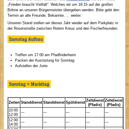
„Frieden braucht Vielfalt“. Welches wir um 18:15 auf der großen
Bühne an unseren Bürgermeister übergeben werden. Bitte gebt den
Termin an alle Freunde, Bekannte, … weiter.
Unseren Stand stellen wir dieses Jahr wieder auf dem Parkplatz in
der Rosenstraße zwischen Rotem Kreuz und den Fischerfreunden.
Samstag Aufbau
Treffen um 17:00 am Pfadfinderheim
Packen der Ausrüstung für Sonntag
Aufstellen der Jurte
Sonntag = Markttag
Zeltdienst
Zeltdienst
Zeiten
Standdienst
Standdienst
Spüldienst
(Pfadis)
(Pfadis)
10:00
—
—
—
—
—
12:00
12:00
—
—
—
—
—
14:00