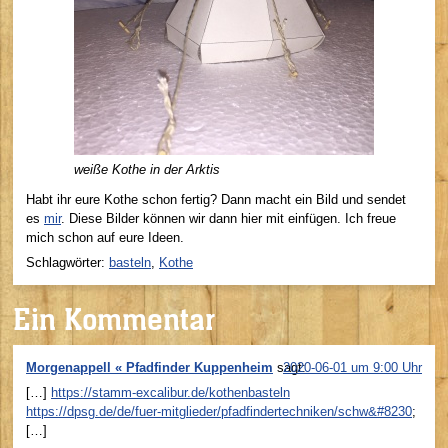
weiße Kothe in der Arktis
Habt ihr eure Kothe schon fertig? Dann macht ein Bild und sendet
es
mir
. Diese Bilder können wir dann hier mit einfügen. Ich freue
mich schon auf eure Ideen.
Schlagwörter:
basteln
,
Kothe
Ein Kommentar
Morgenappell « Pfadfinder Kuppenheim
sagt:
2020-06-01 um 9:00 Uhr
[…]
https://stamm-excalibur.de/kothenbasteln
https://dpsg.de/de/fuer-mitglieder/pfadfindertechniken/schw&#8230
;
[…]