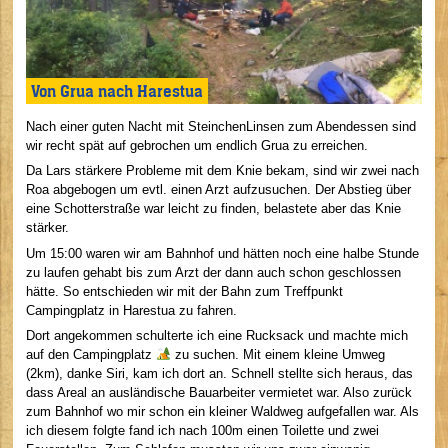
Von Grua nach Harestua
Nach einer guten Nacht mit SteinchenLinsen zum Abendessen sind
wir recht spät auf gebrochen um endlich Grua zu erreichen.
Da Lars stärkere Probleme mit dem Knie bekam, sind wir zwei nach
Roa abgebogen um evtl. einen Arzt aufzusuchen. Der Abstieg über
eine Schotterstraße war leicht zu finden, belastete aber das Knie
stärker.
Um 15:00 waren wir am Bahnhof und hätten noch eine halbe Stunde
zu laufen gehabt bis zum Arzt der dann auch schon geschlossen
hätte. So entschieden wir mit der Bahn zum Treffpunkt
Campingplatz in Harestua zu fahren.
Dort angekommen schulterte ich eine Rucksack und machte mich
auf den Campingplatz
zu suchen. Mit einem kleine Umweg
(2km), danke Siri, kam ich dort an. Schnell stellte sich heraus, das
dass Areal an ausländische Bauarbeiter vermietet war. Also zurück
zum Bahnhof wo mir schon ein kleiner Waldweg aufgefallen war. Als
ich diesem folgte fand ich nach 100m einen Toilette und zwei